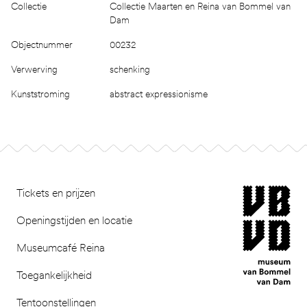
Collectie
Collectie Maarten en Reina van Bommel van
Dam
Objectnummer
00232
Verwerving
schenking
Kunststroming
abstract expressionisme
Footer
museum van Bomm
Tickets en prijzen
Openingstijden en locatie
Museumcafé Reina
Toegankelijkheid
Tentoonstellingen