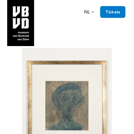
NL
Tickets
museum van Bommel van Dam