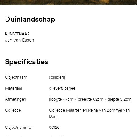
Duinlandschap
KUNSTENAAR
Jan van Essen
Specificaties
Objectnaam
schilderij
Materiaal
olieverf, paneel
Afmetingen
hoogte 47cm x breedte 62cm x diepte 5,2cm
Collectie
Collectie Maarten en Reina van Bommel van
Dam
Objectnummer
00126