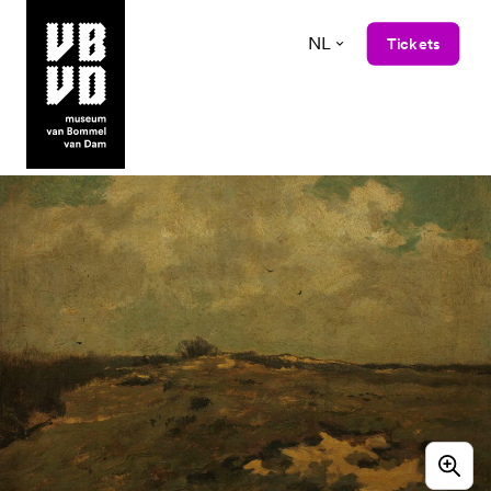
NL
Tickets
museum van Bommel van Dam