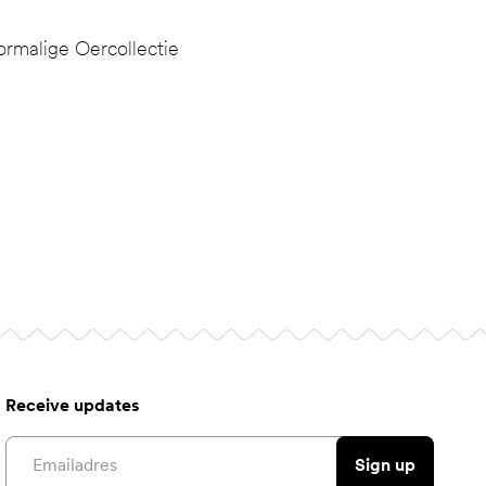
rmalige Oercollectie
Receive updates
Email address
Sign up