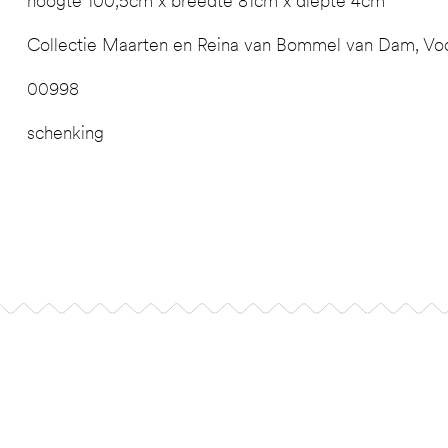
hoogte 100,5cm x breedte 81cm x diepte 4cm
Collectie Maarten en Reina van Bommel van Dam, Voo
00998
schenking