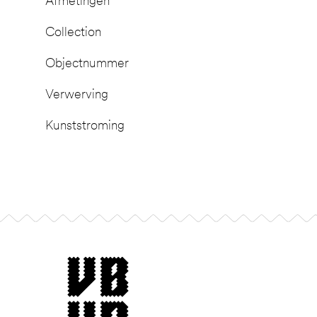
Afmetingen
Collection
Objectnummer
Verwerving
Kunststroming
Footer
museum van Bommel van Dam