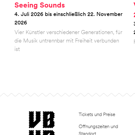
Seeing Sounds
4. Juli 2026 bis einschließlich 22. November
2026
Vier Künstler verschiedener Generationen, für
die Musik untrennbar mit Freiheit verbunden
ist
Footer
museum van Bommel van Dam
Tickets und Preise
Öffnungszeiten und
Standort