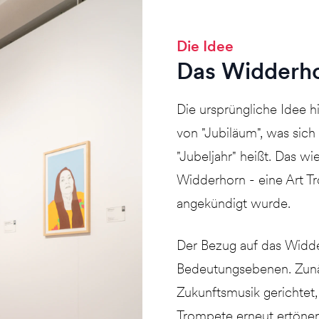
Die Idee
Das Widderh
Die ursprüngliche Idee h
von "Jubiläum", was sich 
"Jubeljahr" heißt. Das w
Widderhorn - eine Art T
angekündigt wurde.
Der Bezug auf das Widde
Bedeutungsebenen. Zunä
Zukunftsmusik gerichtet
Trompete erneut ertönen 