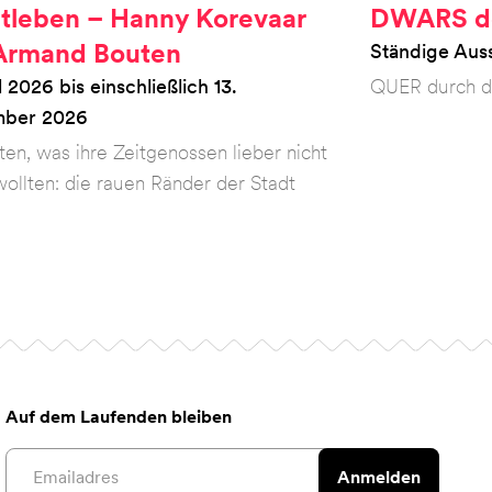
tleben – Hanny Korevaar
DWARS doo
Armand Bouten
Ständige Auss
il 2026 bis einschließlich 13.
QUER durch d
mber 2026
ten, was ihre Zeitgenossen lieber nicht
ollten: die rauen Ränder der Stadt
Auf dem Laufenden bleiben
Email address
Anmelden