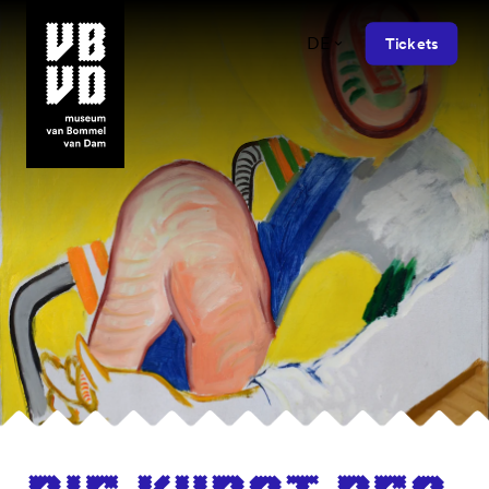
DE
Tickets
museum van Bommel van Dam