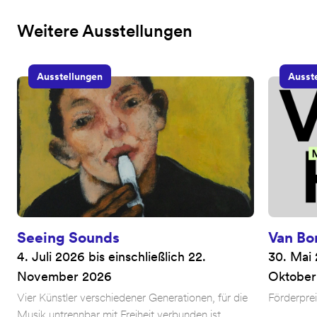
Weitere Ausstellungen
Ausstellungen
Ausst
Seeing Sounds
Van Bo
4. Juli 2026 bis einschließlich 22.
30. Mai 
November 2026
Oktober
Vier Künstler verschiedener Generationen, für die
Förderprei
Musik untrennbar mit Freiheit verbunden ist