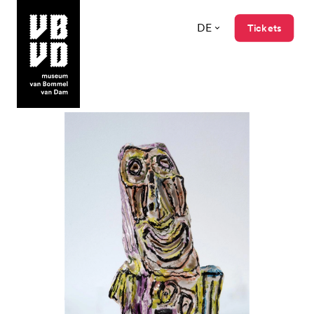
DE
Tickets
museum van Bommel van Dam