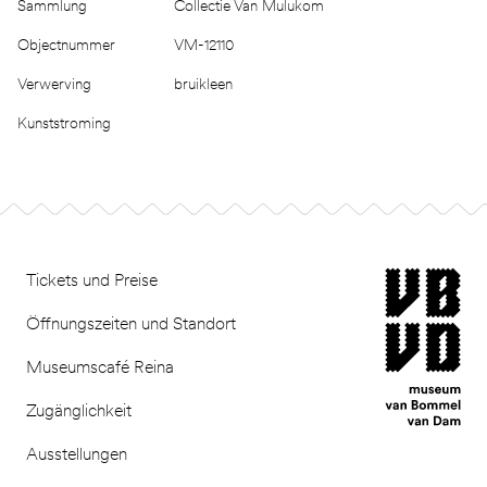
Sammlung
Collectie Van Mulukom
Objectnummer
VM-12110
Verwerving
bruikleen
Kunststroming
Footer
museum van Bomm
Tickets und Preise
Öffnungszeiten und Standort
Museumscafé Reina
Zugänglichkeit
Ausstellungen