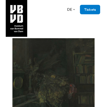
DE
Tickets
museum van Bommel van Dam