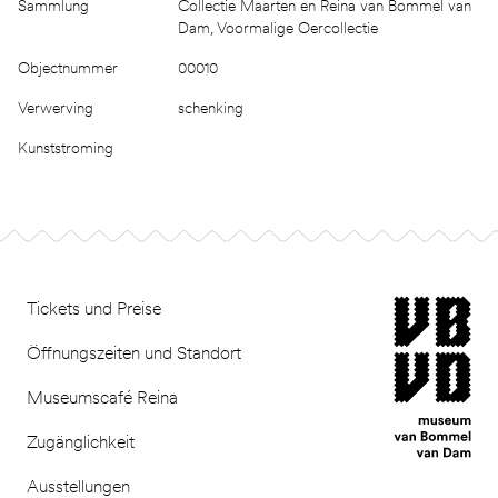
Sammlung
Collectie Maarten en Reina van Bommel van
Dam, Voormalige Oercollectie
Objectnummer
00010
Verwerving
schenking
Kunststroming
Footer
museum van Bomm
Tickets und Preise
Öffnungszeiten und Standort
Museumscafé Reina
Zugänglichkeit
Ausstellungen