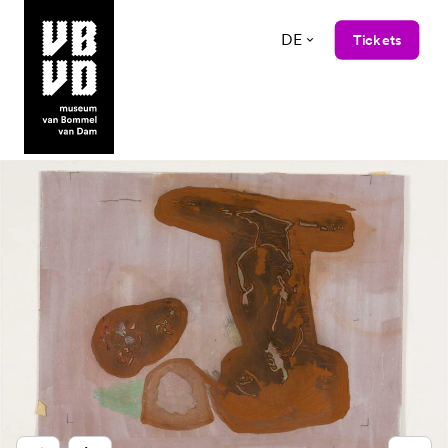
DE
Tickets
museum van Bommel van Dam