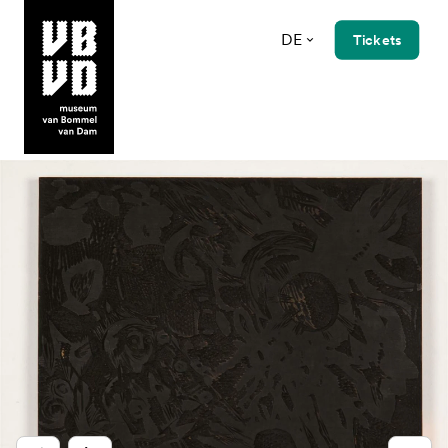
DE
Tickets
museum van Bommel van Dam