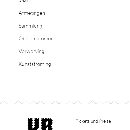
Jaar
Afmetingen
Sammlung
Objectnummer
Verwerving
Kunststroming
Footer
museum van Bommel van Dam
Tickets und Preise