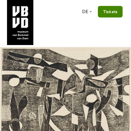
DE
Tickets
museum van Bommel van Dam