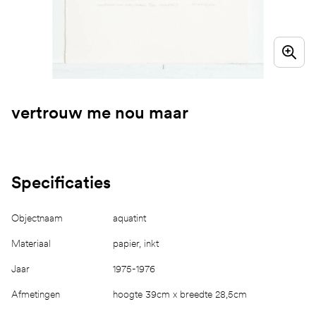
vertrouw me nou maar
Specificaties
Objectnaam
aquatint
Materiaal
papier, inkt
Jaar
1975-1976
Afmetingen
hoogte 39cm x breedte 28,5cm