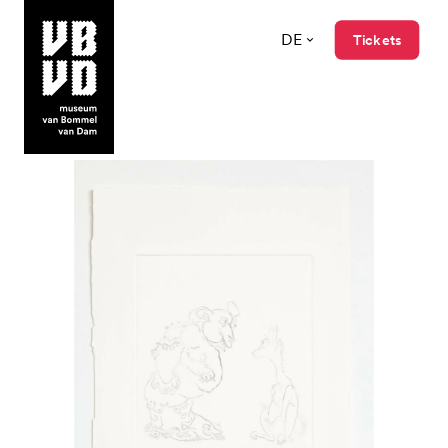
DE
Tickets
museum van Bommel van Dam