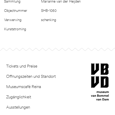
Sammlung
Marianne van der Heijden
Objectnummer
SHB-1050
Verwerving
schenking
Kunststroming
Footer
museum van Bomm
Tickets und Preise
Öffnungszeiten und Standort
Museumscafé Reina
Zugänglichkeit
Ausstellungen