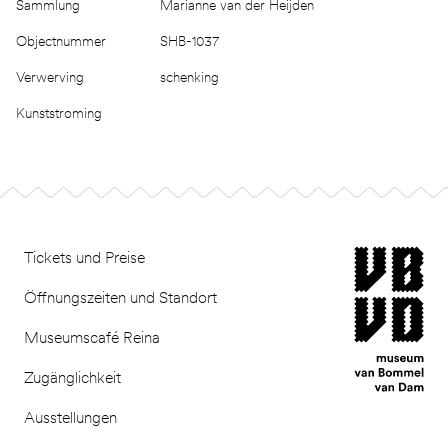
Sammlung
Marianne van der Heijden
Objectnummer
SHB-1037
Verwerving
schenking
Kunststroming
Footer
museum van Bomm
Tickets und Preise
Öffnungszeiten und Standort
Museumscafé Reina
Zugänglichkeit
Ausstellungen