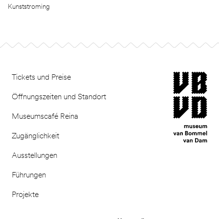
Kunststroming
Footer
museum van Bomm
Tickets und Preise
Öffnungszeiten und Standort
Museumscafé Reina
Zugänglichkeit
Ausstellungen
Führungen
Projekte