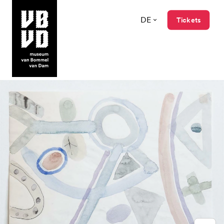
DE
Tickets
museum van Bommel van Dam