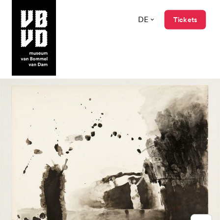
DE
Tickets
museum van Bommel van Dam