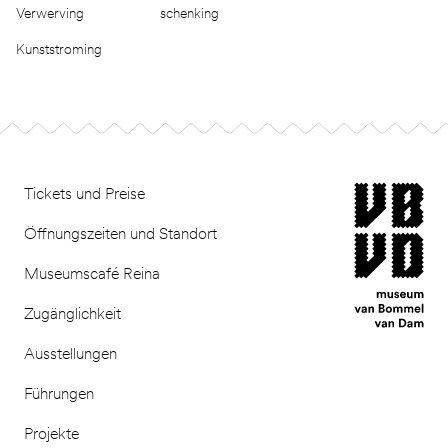
Verwerving
schenking
Kunststroming
Footer
museum van Bomm
Tickets und Preise
Öffnungszeiten und Standort
Museumscafé Reina
Zugänglichkeit
Ausstellungen
Führungen
Projekte