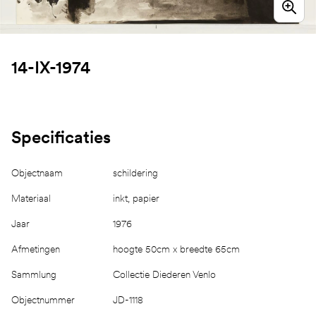
14-IX-1974
Specificaties
Objectnaam
schildering
Materiaal
inkt, papier
Jaar
1976
Afmetingen
hoogte 50cm x breedte 65cm
Sammlung
Collectie Diederen Venlo
Objectnummer
JD-1118