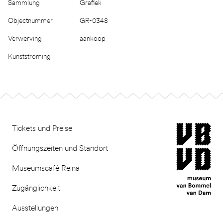
Sammlung
Grafiek
Objectnummer
GR-0348
Verwerving
aankoop
Kunststroming
Footer
museum van Bomm
Tickets und Preise
Öffnungszeiten und Standort
Museumscafé Reina
Zugänglichkeit
Ausstellungen