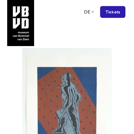
DE
Tickets
museum van Bommel van Dam