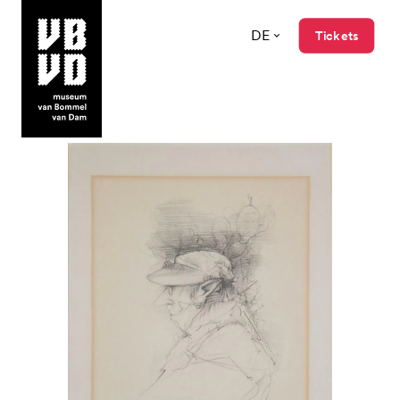
DE
Tickets
museum van Bommel van Dam