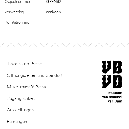
Objectnummer
GR-0162
Verwerving
aankoop
Kunststroming
Footer
museum van Bomm
Tickets und Preise
Öffnungszeiten und Standort
Museumscafé Reina
Zugänglichkeit
Ausstellungen
Führungen