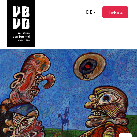
DE
Tickets
museum van Bommel van Dam