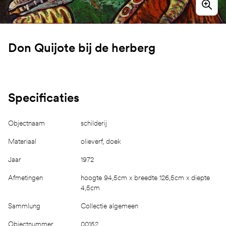
Don Quijote bij de herberg
Specificaties
Objectnaam
schilderij
Materiaal
olieverf, doek
Jaar
1972
Afmetingen
hoogte 94,5cm x breedte 126,5cm x diepte
4,5cm
Sammlung
Collectie algemeen
Objectnummer
00152