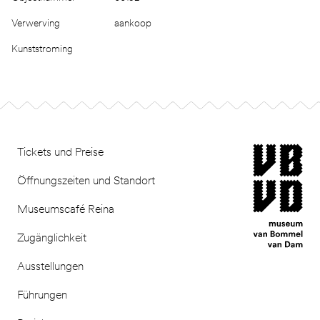
Verwerving
aankoop
Kunststroming
Footer
museum van Bomm
Tickets und Preise
Öffnungszeiten und Standort
Museumscafé Reina
Zugänglichkeit
Ausstellungen
Führungen