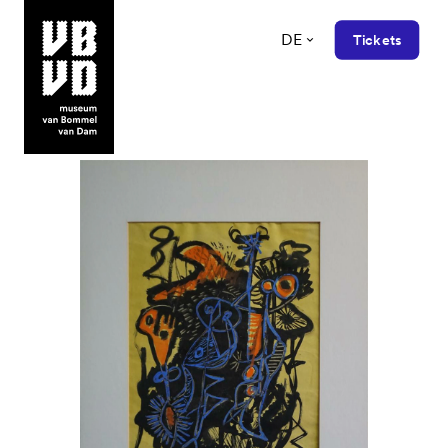
DE
Tickets
museum van Bommel van Dam