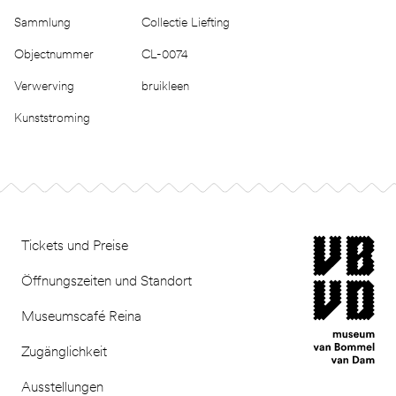
Sammlung
Collectie Liefting
Objectnummer
CL-0074
Verwerving
bruikleen
Kunststroming
Footer
museum van Bomm
Tickets und Preise
Öffnungszeiten und Standort
Museumscafé Reina
Zugänglichkeit
Ausstellungen