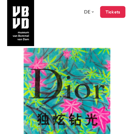
DE
Tickets
museum van Bommel van Dam