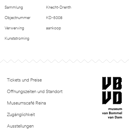
Sammlung
Knecht-Drenth
Objectnummer
KD-5008
Verwerving
aankoop
Kunststroming
Footer
museum van Bomm
Tickets und Preise
Öffnungszeiten und Standort
Museumscafé Reina
Zugänglichkeit
Ausstellungen