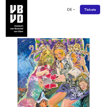
DE
Tickets
museum van Bommel van Dam