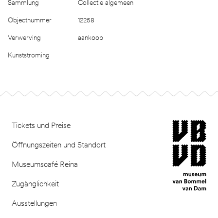
Sammlung
Collectie algemeen
Objectnummer
12258
Verwerving
aankoop
Kunststroming
Footer
museum van Bomm
Tickets und Preise
Öffnungszeiten und Standort
Museumscafé Reina
Zugänglichkeit
Ausstellungen