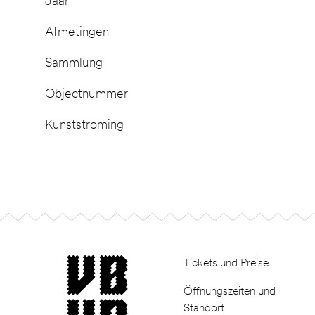
Jaar
Afmetingen
Sammlung
Objectnummer
Kunststroming
Footer
museum van Bommel van Dam
Tickets und Preise
Öffnungszeiten und
Standort