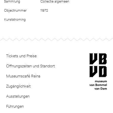
Sammlung
Collectie algemeen
Objectnummer
11972
Kunststroming
Footer
museum van Bomm
Tickets und Preise
Öffnungszeiten und Standort
Museumscafé Reina
Zugänglichkeit
Ausstellungen
Führungen