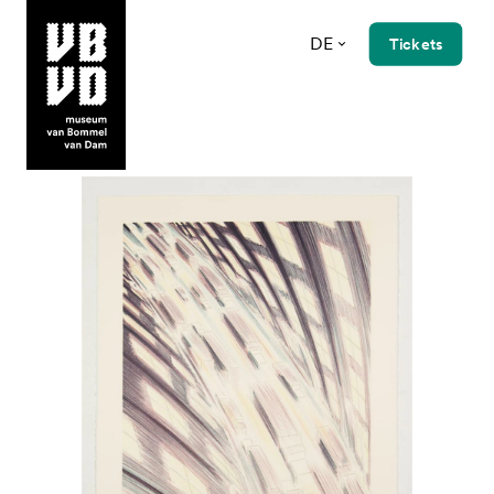
DE
Tickets
museum van Bommel van Dam