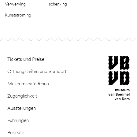
Verwerving
schenking
Kunststroming
Footer
museum van Bomm
Tickets und Preise
Öffnungszeiten und Standort
Museumscafé Reina
Zugänglichkeit
Ausstellungen
Führungen
Projekte