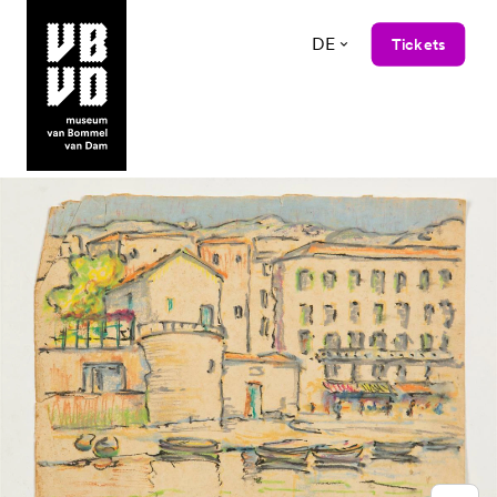
DE
Tickets
museum van Bommel van Dam