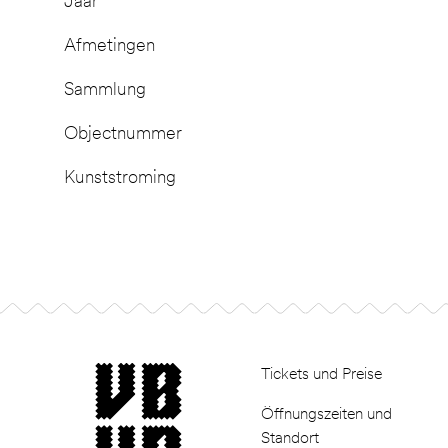
Jaar
Afmetingen
Sammlung
Objectnummer
Kunststroming
Footer
museum van Bommel van Dam
Tickets und Preise
Öffnungszeiten und
Standort