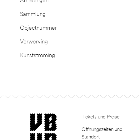
Afmetingen
Sammlung
Objectnummer
Verwerving
Kunststroming
Footer
museum van Bommel van Dam
Tickets und Preise
Öffnungszeiten und
Standort