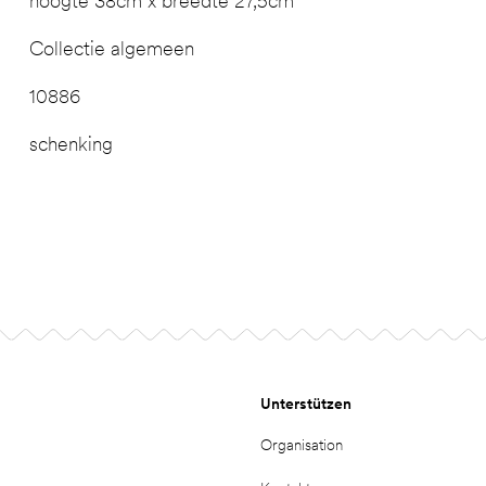
hoogte 38cm x breedte 27,5cm
Collectie algemeen
10886
schenking
Unterstützen
Organisation