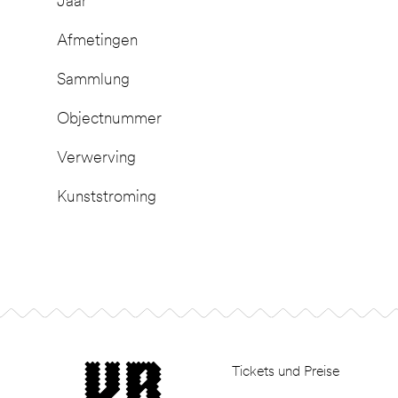
Jaar
Afmetingen
Sammlung
Objectnummer
Verwerving
Kunststroming
Footer
museum van Bommel van Dam
Tickets und Preise