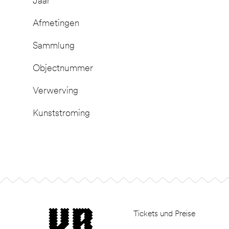
Jaar
Afmetingen
Sammlung
Objectnummer
Verwerving
Kunststroming
Footer
museum van Bommel van Dam
Tickets und Preise