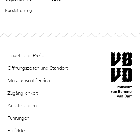
Kunststroming
Footer
museum van Bomm
Tickets und Preise
Öffnungszeiten und Standort
Museumscafé Reina
Zugänglichkeit
Ausstellungen
Führungen
Projekte