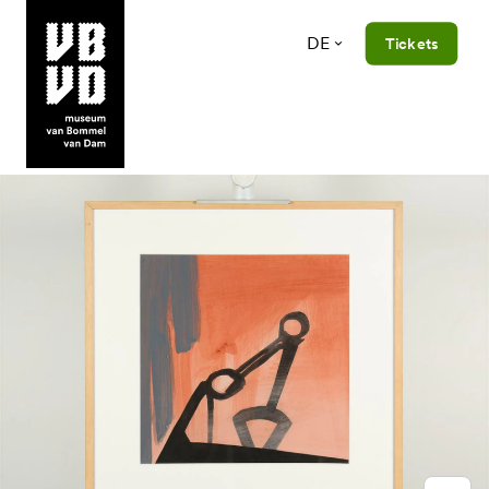
DE
Tickets
museum van Bommel van Dam