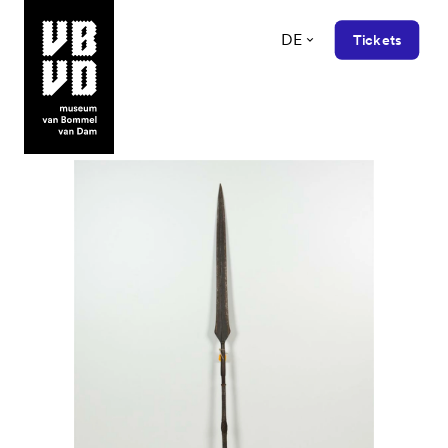
DE
Tickets
museum van Bommel van Dam