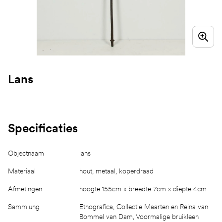
Lans
Specificaties
Objectnaam
lans
Materiaal
hout, metaal, koperdraad
Afmetingen
hoogte 155cm x breedte 7cm x diepte 4cm
Sammlung
Etnografica, Collectie Maarten en Reina van
Bommel van Dam, Voormalige bruikleen