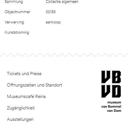
Sammlung
Collectie algemeen
Objectnummer
02135
Verwerving
aankoop
Kunststroming
Footer
museum van Bomm
Tickets und Preise
Öffnungszeiten und Standort
Museumscafé Reina
Zugänglichkeit
Ausstellungen