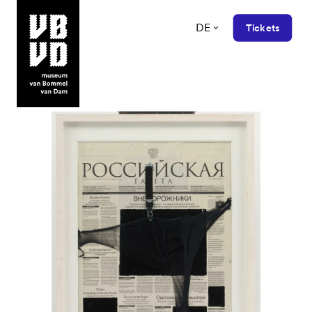
DE
Tickets
museum van Bommel van Dam