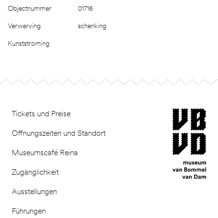
Objectnummer
01716
Verwerving
schenking
Kunststroming
Footer
museum van Bomm
Tickets und Preise
Öffnungszeiten und Standort
Museumscafé Reina
Zugänglichkeit
Ausstellungen
Führungen