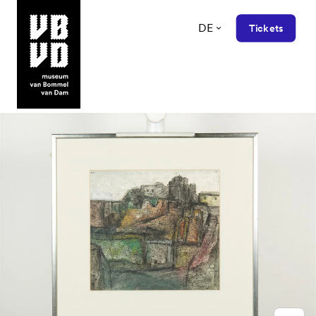
DE
Tickets
museum van Bommel van Dam