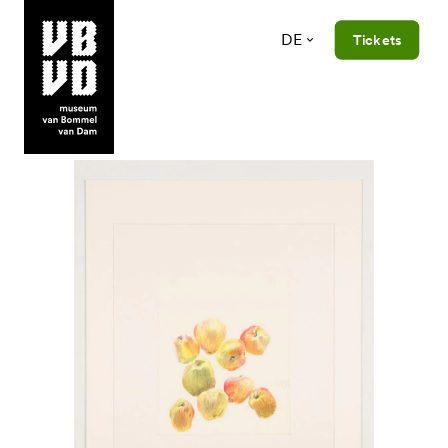
DE
Tickets
museum van Bommel van Dam