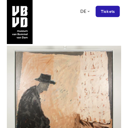
DE
Tickets
museum van Bommel van Dam