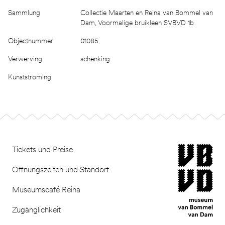
Sammlung
Collectie Maarten en Reina van Bommel van
Dam, Voormalige bruikleen SVBVD 1b
Objectnummer
01085
Verwerving
schenking
Kunststroming
Footer
museum van Bomm
Tickets und Preise
Öffnungszeiten und Standort
Museumscafé Reina
Zugänglichkeit