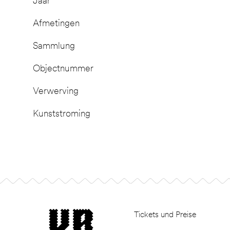
Jaar
Afmetingen
Sammlung
Objectnummer
Verwerving
Kunststroming
Footer
museum van Bommel van Dam
Tickets und Preise