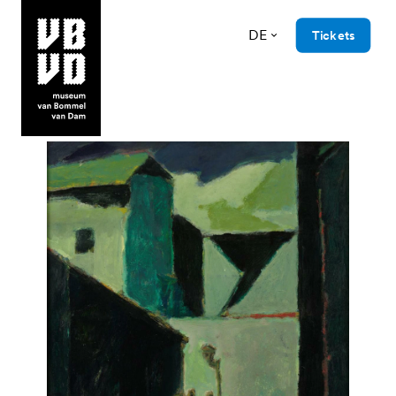
DE
Tickets
museum van Bommel van Dam