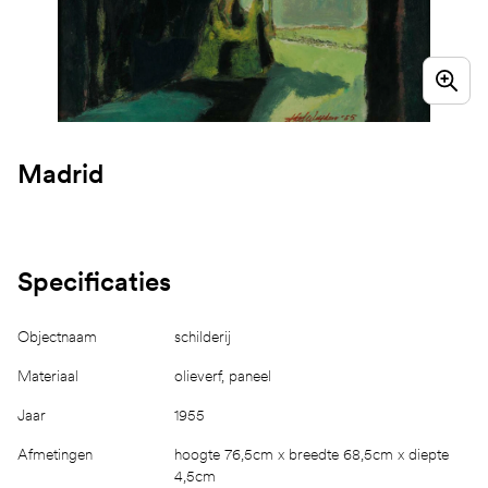
Madrid
Specificaties
Objectnaam
schilderij
Materiaal
olieverf, paneel
Jaar
1955
Afmetingen
hoogte 76,5cm x breedte 68,5cm x diepte
4,5cm