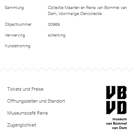
Sammlung
Collectie Maarten en Reina van Bommel van
Dam, Voormalige Oercollectie
Objectnummer
00969
Verwerving
schenking
Kunststroming
Footer
museum van Bomm
Tickets und Preise
Öffnungszeiten und Standort
Museumscafé Reina
Zugänglichkeit