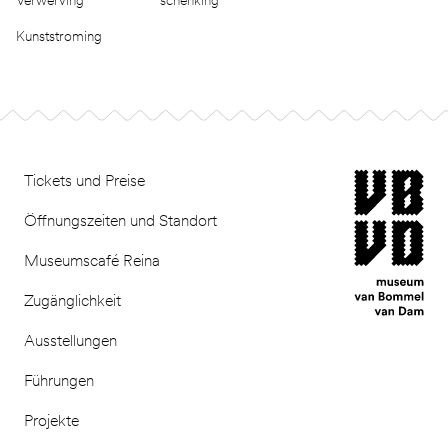
Verwerving
schenking
Kunststroming
Footer
museum van Bomm
Tickets und Preise
Öffnungszeiten und Standort
Museumscafé Reina
Zugänglichkeit
Ausstellungen
Führungen
Projekte