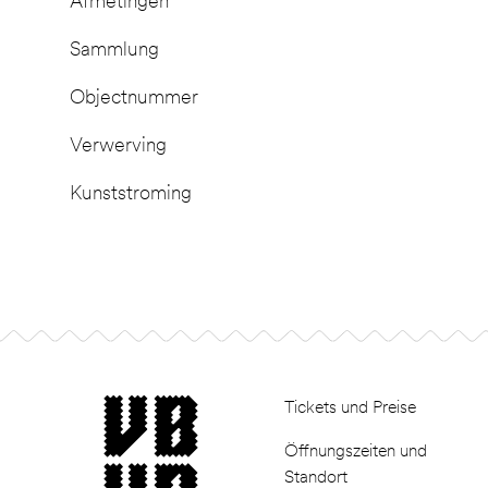
Afmetingen
Sammlung
Objectnummer
Verwerving
Kunststroming
Footer
museum van Bommel van Dam
Tickets und Preise
Öffnungszeiten und
Standort