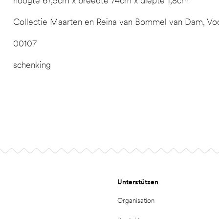
hoogte 67,5cm x breedte 74cm x diepte 1,8cm
Collectie Maarten en Reina van Bommel van Dam, Voo
00107
schenking
Unterstützen
Organisation