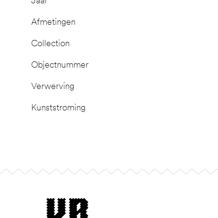
Jaar
Afmetingen
Collection
Objectnummer
Verwerving
Kunststroming
Footer
museum van Bommel van Dam