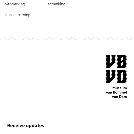
Verwerving
schenking
Kunststroming
Footer
museum van Bomm
Receive updates