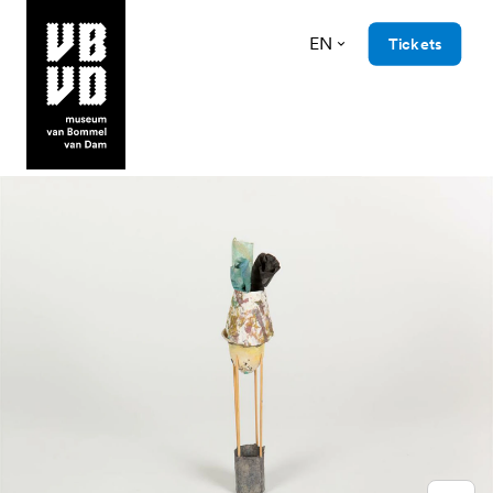
EN
Tickets
museum van Bommel van Dam