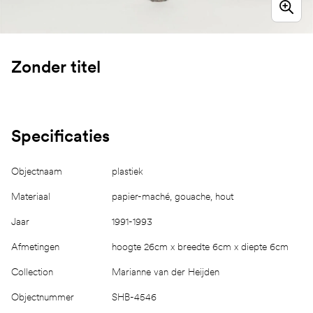
Zonder titel
Specificaties
Objectnaam
plastiek
Materiaal
papier-maché, gouache, hout
Jaar
1991-1993
Afmetingen
hoogte 26cm x breedte 6cm x diepte 6cm
Collection
Marianne van der Heijden
Objectnummer
SHB-4546