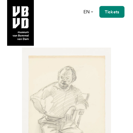
EN
Tickets
museum van Bommel van Dam