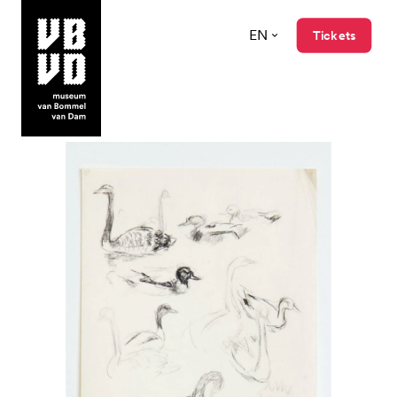
EN
Tickets
museum van Bommel van Dam