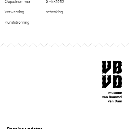
Objectnummer
SHB-2952
Verwerving
schenking
Kunststroming
Footer
museum van Bomm
Receive updates