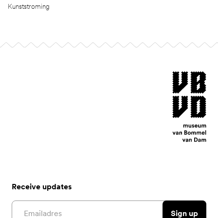
Kunststroming
Footer
museum van Bomm
Receive updates
Email address
Sign up