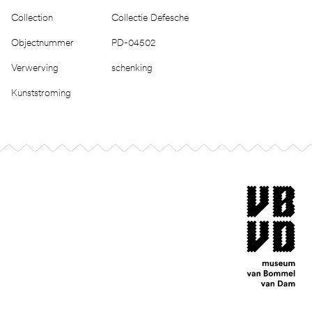
Collection
Collectie Defesche
Objectnummer
PD-04502
Verwerving
schenking
Kunststroming
Footer
museum van Bomm