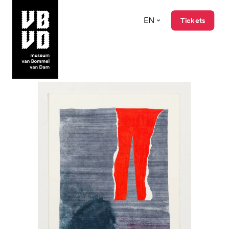
EN
Tickets
museum van Bommel van Dam