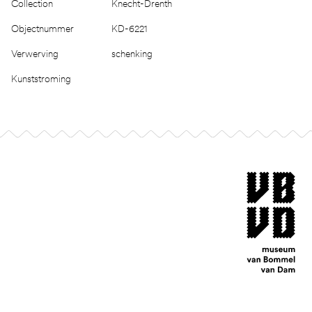
Collection
Knecht-Drenth
Objectnummer
KD-6221
Verwerving
schenking
Kunststroming
Footer
museum van Bomm