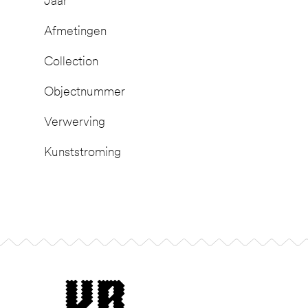
Jaar
Afmetingen
Collection
Objectnummer
Verwerving
Kunststroming
Footer
museum van Bommel van Dam