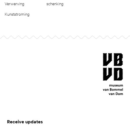
Verwerving
schenking
Kunststroming
Footer
museum van Bomm
Receive updates