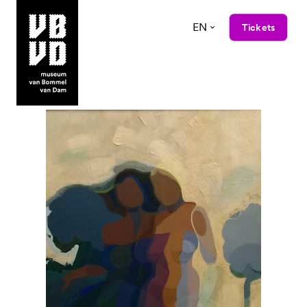
EN
Tickets
museum van Bommel van Dam