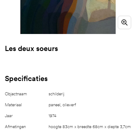
Les deux soeurs
Specificaties
Objectnaam
schilderij
Materiaal
paneel, olieverf
Jaar
1974
Afmetingen
hoogte 83cm x breedte 68cm x diepte 3,7cm