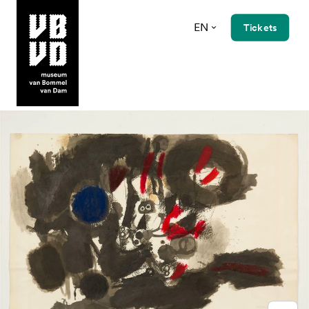
EN
Tickets
museum van Bommel van Dam