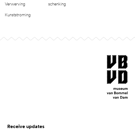
Verwerving
schenking
Kunststroming
Footer
museum van Bomm
Receive updates