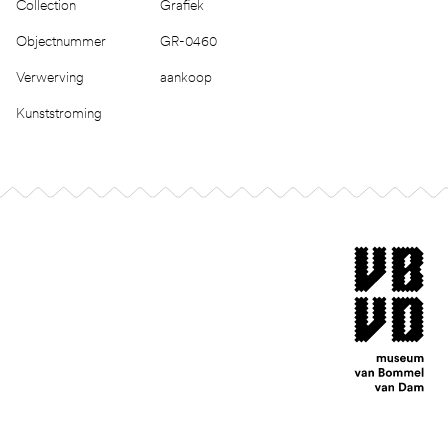
Collection
Grafiek
Objectnummer
GR-0460
Verwerving
aankoop
Kunststroming
Footer
museum van Bomm