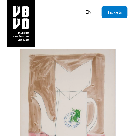
EN
Tickets
museum van Bommel van Dam